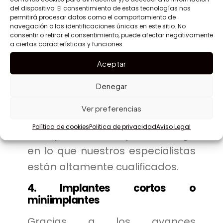
maxilar superior, los implantes
del dispositivo. El consentimiento de estas tecnologías nos
permitirá procesar datos como el comportamiento de
cigomáticos son una solución
navegación o las identificaciones únicas en este sitio. No
consentir o retirar el consentimiento, puede afectar negativamente
avanzada. En lugar de anclarse
a ciertas características y funciones.
en el hueso maxilar, se colocan
Aceptar
en el hueso cigomático
(pómulo), que ofrece una base
Denegar
sólida. Este procedimiento
Ver preferencias
requiere experiencia quirúrgica y
Política de cookies
Politica de privacidad
Aviso Legal
una planificación precisa, algo
en lo que nuestros especialistas
están altamente cualificados.
4. Implantes cortos o
miniimplantes
Gracias a los avances