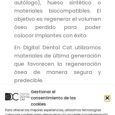
autólogo), hueso sintético o
materiales biocompatibles. El
objetivo es regenerar el volumen
óseo perdido para poder
colocar implantes con éxito.
En Digital Dental Cat utilizamos
materiales de última generación
que favorecen la regeneración
ósea de manera segura y
predecible.
3. Implantes cigomáticos
Gestionar el
consentimiento de las
En casos extremos, donde hay
cookies
una pérdida ósea severa en el
Para ofrecer las mejores experiencias, utilizamos tecnologías
como las cookies para almacenar y/o acceder a la información