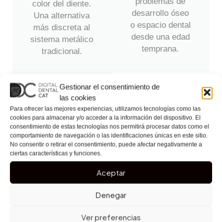
problemas de
color del diente.
desarrollo óseo
Una alternativa
o espacio dental
más discreta al
desde una edad
sistema metálico
temprana.
tradicional.
Gestionar el consentimiento de
las cookies
Ver todos los tratamientos
Para ofrecer las mejores experiencias, utilizamos tecnologías como las
cookies para almacenar y/o acceder a la información del dispositivo. El
consentimiento de estas tecnologías nos permitirá procesar datos como el
comportamiento de navegación o las identificaciones únicas en este sitio.
No consentir o retirar el consentimiento, puede afectar negativamente a
ciertas características y funciones.
Tabla comparativa de tratamientos
Aceptar
de Ortodoncia
Denegar
Tipo de
Precio
Ver preferencias
Estética
Comodidad