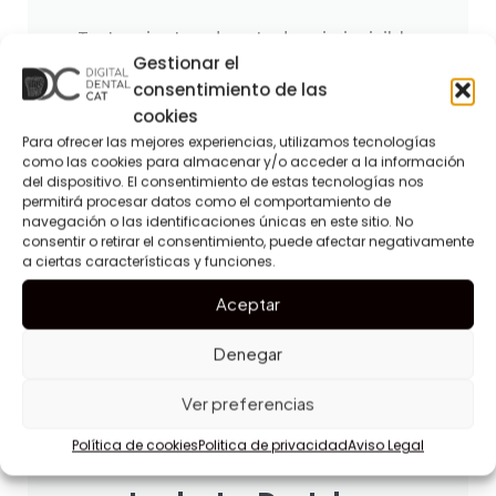
Tratamientos de ortodoncia invisible,
Gestionar el
estética y brackets tradicionales, para
consentimiento de las
adultos y niños
cookies
Para ofrecer las mejores experiencias, utilizamos tecnologías
como las cookies para almacenar y/o acceder a la información
Ver tratamiento >>
del dispositivo. El consentimiento de estas tecnologías nos
permitirá procesar datos como el comportamiento de
navegación o las identificaciones únicas en este sitio. No
consentir o retirar el consentimiento, puede afectar negativamente
a ciertas características y funciones.
Aceptar
Denegar
Ver preferencias
Política de cookies
Politica de privacidad
Aviso Legal