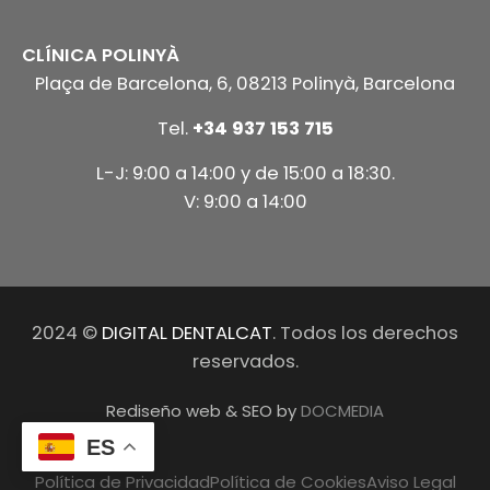
CLÍNICA POLINYÀ
Plaça de Barcelona, 6, 08213 Polinyà, Barcelona
Tel.
+34 937 153 715
L-J: 9:00 a 14:00 y de 15:00 a 18:30.
V: 9:00 a 14:00
2024 ©
DIGITAL DENTALCAT
. Todos los derechos
reservados.
Rediseño web & SEO by
DOCMEDIA
ES
Política de Privacidad
Política de Cookies
Aviso Legal