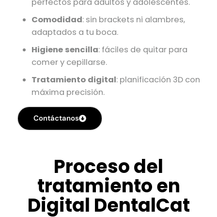
perfectos para adultos y adolescentes.
Comodidad
: sin brackets ni alambres,
adaptados a tu boca.
Higiene sencilla
: fáciles de quitar para
comer y cepillarse.
Tratamiento digital
: planificación 3D con
máxima precisión.
Contáctanos
Proceso del
tratamiento en
Digital DentalCat