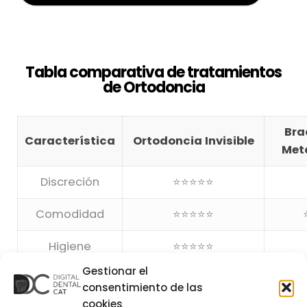
Tabla comparativa de tratamientos
de Ortodoncia
Bra
Característica
Ortodoncia Invisible
Met
Discreción
⭐⭐⭐⭐⭐
Comodidad
⭐⭐⭐⭐⭐
Higiene
⭐⭐⭐⭐⭐
Gestionar el
Tiempo
consentimiento de las
aproximado
⭐⭐⭐⭐
⭐
cookies