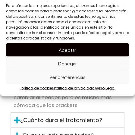
(12–24 meses)
Para ofrecer las mejores experiencias, utilizamos tecnologías
como las cookies para almacenar y/o acceder a la información
del dispositivo. El consentimiento de estas tecnologías nos
Indicada para
Adultos/adolescentes
Niños
permitirá procesar datos como el comportamiento de
navegación o las identificaciones únicas en este sitio. No
consentir o retirar el consentimiento, puede afectar negativamente
a ciertas características y funciones.
Preguntas frecuentes sobre
Ortodoncia Invisible
Aceptar
Denegar
¿Duele la ortodoncia invisible?
Ver preferencias
Política de cookies
Politica de privacidad
Aviso Legal
Puedes sentir ligera presión al iniciar o
cambiar alineador, pero es mucho más
cómoda que los brackets
¿Cuánto dura el tratamiento?