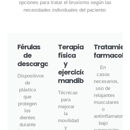
opciones para tratar el bruxismo según las
necesidades individuales del paciente:
Férulas
Terapia
Tratamien
de
física
farmacoló
descarga
y
En
ejercicios
casos
Dispositivos
mandibulares
necesarios,
de
uso de
plástico
Técnicas
relajantes
que
para
musculares
protegen
mejorar
o
los
la
antiinflamatorios
dientes
movilidad
bajo
durante
y