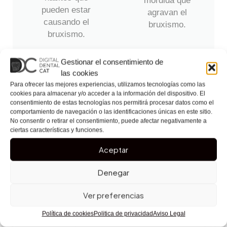
mordida que
pueden estar
agravan el
causando el
bruxismo.
bruxismo.
Gestionar el consentimiento de
las cookies
Para ofrecer las mejores experiencias, utilizamos tecnologías como las
Ver todos los tratamientos
cookies para almacenar y/o acceder a la información del dispositivo. El
consentimiento de estas tecnologías nos permitirá procesar datos como el
comportamiento de navegación o las identificaciones únicas en este sitio.
No consentir o retirar el consentimiento, puede afectar negativamente a
ciertas características y funciones.
Aceptar
Tabla comparativa de tratamientos
para el bruxismo
Denegar
Ver preferencias
Tratamiento
Ventajas principales
Política de cookies
Politica de privacidad
Aviso Legal
Férula de
Protección efectiva, fácil de
Bru