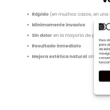
Rápido
(en muchos casos, en una s
Mínimamente invasivo
Sin dolor
en la mayoría de pacient
Para of
para al
Resultado inmediato
de est
navegac
Mejora estética natural
sin trata
consent
funcion