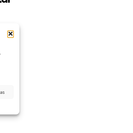
o
ias