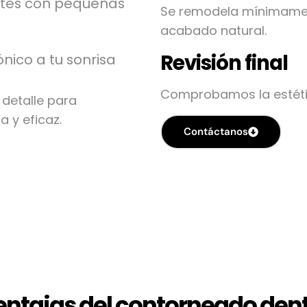
ntes con pequeñas
Se remodela mínimament
acabado natural.
Revisión final
ico a tu sonrisa
Comprobamos la estétic
 detalle para
a y eficaz.
Contáctanos
entajas del contorneado dent