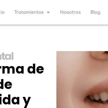
cio
Tratamientos
Nosotros
Blog
tal
orma de
de
ida y