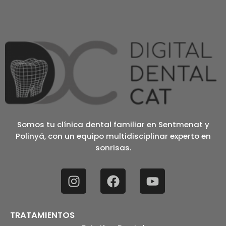
Somos tu clínica dental familiar en Sentmenat y
Polinyá, con un equipo multidisciplinar experto en
sonrisas.
TRATAMIENTOS