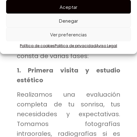
Sentmenat, seguimos un
Aceptar
protocolo clínico personalizado
Denegar
para asegurar el mejor
Ver preferencias
resultado estético y funcional
para cada paciente. El proceso
Política de cookies
Politica de privacidad
Aviso Legal
consta de varias fases:
1. Primera visita y estudio
estético
Realizamos una evaluación
completa de tu sonrisa, tus
necesidades y expectativas.
Tomamos fotografías
intraorales, radiografías si es