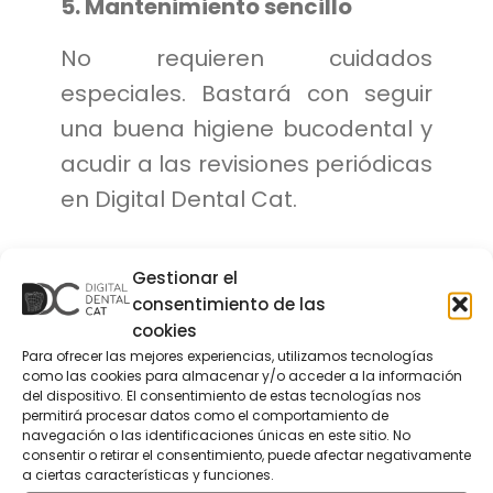
5. Mantenimiento sencillo
No requieren cuidados
especiales. Bastará con seguir
una buena higiene bucodental y
acudir a las revisiones periódicas
en Digital Dental Cat.
Gestionar el
Contáctanos
consentimiento de las
cookies
Para ofrecer las mejores experiencias, utilizamos tecnologías
¿Cómo es el tratamiento de carillas
como las cookies para almacenar y/o acceder a la información
de cerámica en Digital Dental Cat,
del dispositivo. El consentimiento de estas tecnologías nos
permitirá procesar datos como el comportamiento de
Sentmenat?
navegación o las identificaciones únicas en este sitio. No
consentir o retirar el consentimiento, puede afectar negativamente
a ciertas características y funciones.
En nuestra clínica dental en