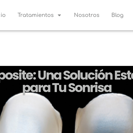
cio
Tratamientos
Nosotros
Blog
osite: Una Solución Est
para Tu Sonrisa