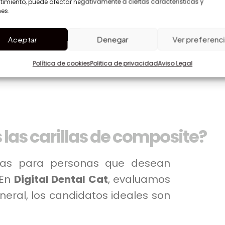
imiento, puede afectar negativamente a ciertas características y
es.
arillas de composite se pueden
Aceptar
Denegar
Ver preferenc
d de rehacer todo el tratamiento.
Política de cookies
Politica de privacidad
Aviso Legal
 las carillas de composite?
adas para personas que desean
 En
Digital Dental Cat
, evaluamos
neral, los candidatos ideales son