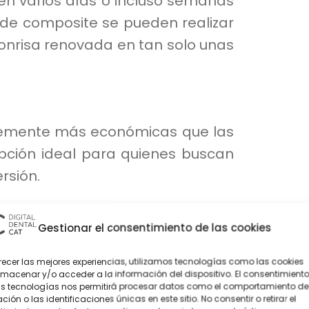
ren varios días o incluso semanas
as de composite se pueden realizar
 sonrisa renovada en tan solo unas
blemente más económicas que las
opción ideal para quienes buscan
rsión.
Gestionar el consentimiento de las cookies
ersible, lo que significa que el
tituirlas sin haber comprometido
recer las mejores experiencias, utilizamos tecnologías como las cookies
macenar y/o acceder a la información del dispositivo. El consentimient
as tecnologías nos permitirá procesar datos como el comportamiento de
ión o las identificaciones únicas en este sitio. No consentir o retirar el