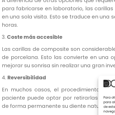
A diferencia de otras opciones que requie
para fabricarse en laboratorio, las carill
en una sola visita. Esto se traduce en una
horas.
3.
Coste más accesible
Las carillas de composite son considera
de porcelana. Esto las convierte en una 
mejorar su sonrisa sin realizar una gran inve
4.
Reversibilidad
En muchos casos, el procedimiento es rev
paciente puede optar por retirarlas o sus
Para of
para al
de forma permanente su diente natural.
de est
navegac