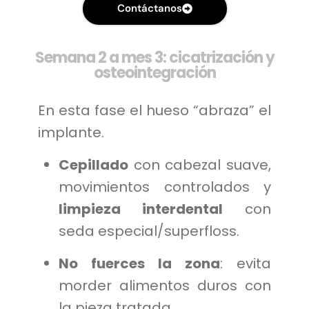
Contáctanos
Semana 2 a mes 3: cicatrización y
osteointegración
En esta fase el hueso “abraza” el
implante.
Cepillado
con cabezal suave,
movimientos controlados y
limpieza interdental
con
seda especial/superfloss.
No fuerces la zona
: evita
morder alimentos duros con
la pieza tratada.