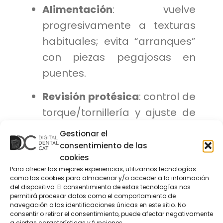
Alimentación
: vuelve
progresivamente a texturas
habituales; evita “arranques”
con piezas pegajosas en
puentes.
Revisión protésica
: control de
torque/tornillería y ajuste de
puntos de contacto
Gestionar el
consentimiento de las
cookies
Meses 6 a 12: prevención de
Para ofrecer las mejores experiencias, utilizamos tecnologías
complicaciones
como las cookies para almacenar y/o acceder a la información
del dispositivo. El consentimiento de estas tecnologías nos
permitirá procesar datos como el comportamiento de
La mayoría de problemas se
navegación o las identificaciones únicas en este sitio. No
previenen con visitas periódicas:
consentir o retirar el consentimiento, puede afectar negativamente
a ciertas características y funciones.