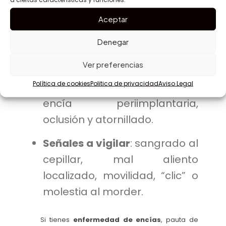
Profilaxis profesional
: cada
6
Aceptar
meses
(o según riesgo
Denegar
periodontal) para eliminar
biofilm y pulir.
Ver preferencias
Política de cookies
Politica de privacidad
Aviso Legal
Chequeos
: comprobamos
encía periimplantaria,
oclusión y atornillado.
Señales a vigilar
: sangrado al
cepillar, mal aliento
localizado, movilidad, “clic” o
molestia al morder.
Si tienes
enfermedad de encías
, pauta de