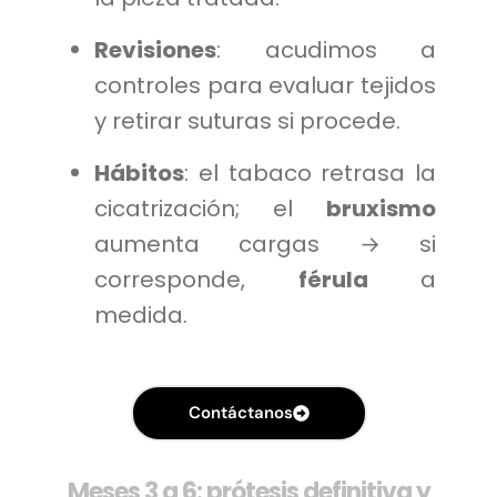
Revisiones
: acudimos a
controles para evaluar tejidos
y retirar suturas si procede.
Hábitos
: el tabaco retrasa la
cicatrización; el
bruxismo
aumenta cargas → si
corresponde,
férula
a
medida.
Contáctanos
Meses 3 a 6: prótesis definitiva y